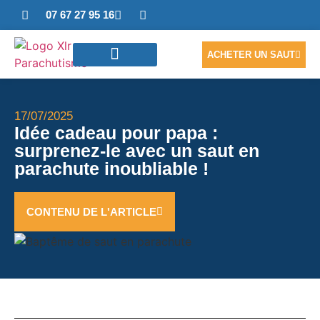
07 67 27 95 16
ACHETER UN SAUT
SAUTER EN TANDEM
ACCÈS PHOTOS/VIDÉO
NOUS CONTACTER
17/07/2025
Idée cadeau pour papa :
surprenez-le avec un saut en
parachute inoubliable !
CONTENU DE L'ARTICLE