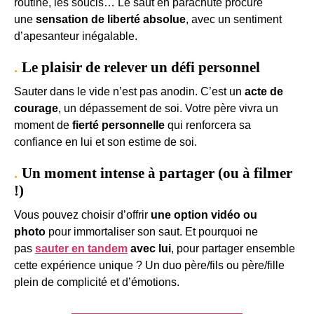
routine, les soucis… Le saut en parachute procure
une
sensation de liberté absolue
, avec un sentiment
d’apesanteur inégalable.
Le plaisir de relever un défi personnel
Sauter dans le vide n’est pas anodin. C’est un
acte de
courage
, un dépassement de soi. Votre père vivra un
moment de
fierté personnelle
qui renforcera sa
confiance en lui et son estime de soi.
Un moment intense à partager (ou à filmer
!)
Vous pouvez choisir d’offrir
une option vidéo ou
photo
pour immortaliser son saut. Et pourquoi ne
pas
sauter en tandem
avec lui
, pour partager ensemble
cette expérience unique ? Un duo père/fils ou père/fille
plein de complicité et d’émotions.
Je veux offrir un saut en tandem