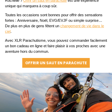
Rochelle ?
Offrir un saut en parachute
est une expérience
unique qui marquera à coup sûr.
Toutes les occasions sont bonnes pour offrir des sensations
fortes :
Anniversaire
,
Noël
,
EVG/EVJF
ou simple surprise…
De plus en plus de gens fêtent un
changement de vie dans le
ciel
.
Avec XLR Parachutisme, vous pouvez commander facilement
un bon cadeau en ligne et faire plaisir à vos proches avec une
aventure hors du commun.
OFFRIR UN SAUT EN PARACHUTE