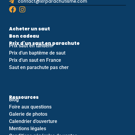
contact@xlrparachutisme.com
Acheter un saut
Bon cadeau
Prix d'un saut en parachute
Prix saut en tandem
Prix d’un baptême de saut
Prix d’un saut en France
Saut en parachute pas cher
Ressources
Blog
Foire aux questions
Galerie de photos
Calendrier d’ouverture
Mentions légales