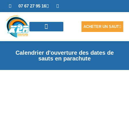
07 67 27 95 16
ACHETER UN SAUT
SAUTER EN TANDEM
ACCÈS PHOTOS/VIDÉO
NOUS CONTACTER
Calendrier d'ouverture des dates de
sauts en parachute