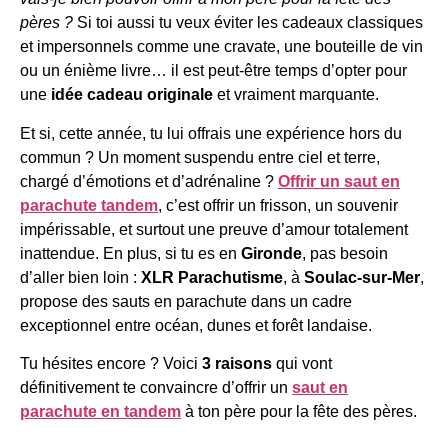
pères ?
Si toi aussi tu veux éviter les cadeaux classiques
et impersonnels comme une cravate, une bouteille de vin
ou un énième livre… il est peut-être temps d’opter pour
une
idée cadeau originale
et vraiment marquante.
Et si, cette année, tu lui offrais une expérience hors du
commun ? Un moment suspendu entre ciel et terre,
chargé d’émotions et d’adrénaline ?
Offrir un saut en
parachute tandem
, c’est offrir un frisson, un souvenir
impérissable, et surtout une preuve d’amour totalement
inattendue. En plus, si tu es en
Gironde
, pas besoin
d’aller bien loin :
XLR Parachutisme
, à
Soulac-sur-Mer
,
propose des sauts en parachute dans un cadre
exceptionnel entre océan, dunes et forêt landaise.
Tu hésites encore ? Voici
3 raisons
qui vont
définitivement te convaincre d’offrir un
saut en
parachute en tandem
à ton père pour la fête des pères.