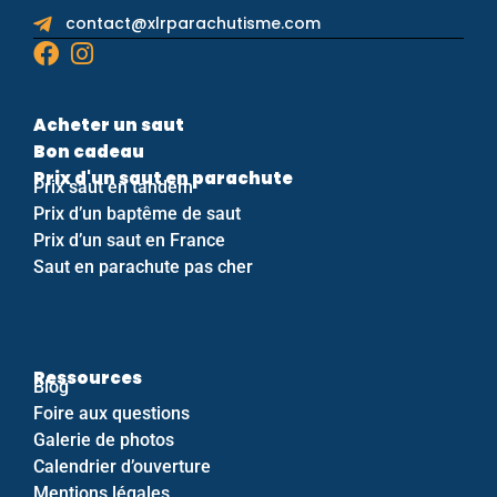
contact@xlrparachutisme.com
Acheter un saut
Bon cadeau
Prix d'un saut en parachute
Prix saut en tandem
Prix d’un baptême de saut
Prix d’un saut en France
Saut en parachute pas cher
Ressources
Blog
Foire aux questions
Galerie de photos
Calendrier d’ouverture
Mentions légales