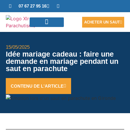
07 67 27 95 16
ACHETER UN SAUT
SAUTER EN TANDEM
ACCÈS PHOTOS/VIDÉO
NOUS CONTACTER
15/05/2025
Idée mariage cadeau : faire une
demande en mariage pendant un
saut en parachute
CONTENU DE L'ARTICLE