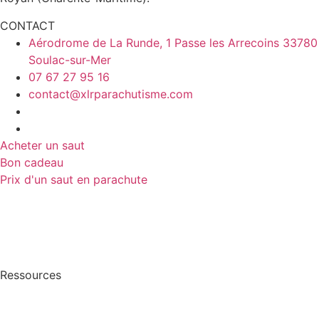
CONTACT
Aérodrome de La Runde, 1 Passe les Arrecoins 33780
Soulac-sur-Mer
07 67 27 95 16
contact@xlrparachutisme.com
Acheter un saut
Bon cadeau
Prix d'un saut en parachute
Prix saut en tandem
Prix d’un baptême de saut
Prix d’un saut en France
Saut en parachute pas cher
Ressources
Blog
Foire aux questions