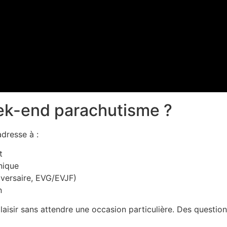
eek-end parachutisme ?
adresse à :
t
nique
versaire, EVG/EVJF)
n
plaisir sans attendre une occasion particulière. Des questio