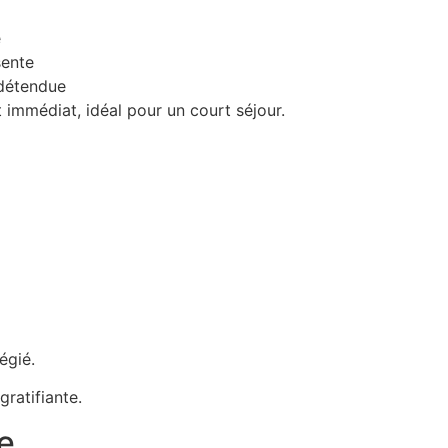
e
sente
 détendue
immédiat, idéal pour un court séjour.
égié.
ratifiante.
e