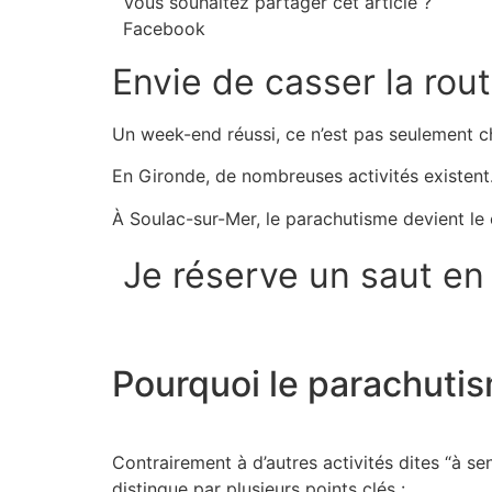
Vous souhaitez partager cet article ?
Facebook
Envie de casser la rou
Un week-end réussi, ce n’est pas seulement ch
En
Gironde
, de nombreuses activités existen
À
Soulac-sur-Mer
, le
parachutisme
devient le 
Je réserve un saut en
Pourquoi le parachutis
Contrairement à d’autres activités dites “à sen
distingue par plusieurs points clés :