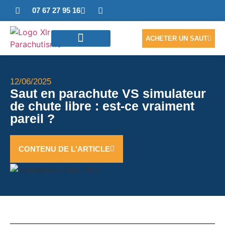
07 67 27 95 16
ACHETER UN SAUT
SAUTER EN TANDEM
ACCÈS PHOTOS/VIDÉO
NOUS CONTACTER
12/06/2025
Saut en parachute VS simulateur
de chute libre : est-ce vraiment
pareil ?
CONTENU DE L'ARTICLE