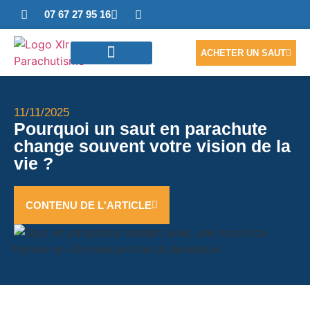
07 67 27 95 16
ACHETER UN SAUT
SAUTER EN TANDEM
ACCÈS PHOTOS/VIDÉO
NOUS CONTACTER
11/11/2025
Pourquoi un saut en parachute
change souvent votre vision de la
vie ?
CONTENU DE L'ARTICLE