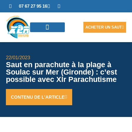
07 67 27 95 16
ACHETER UN SAUT
SAUTER EN TANDEM
ACCÈS PHOTOS/VIDÉO
NOUS CONTACTER
22/01/2023
Saut en parachute à la plage à
Soulac sur Mer (Gironde) : c’est
possible avec Xlr Parachutisme
CONTENU DE L'ARTICLE