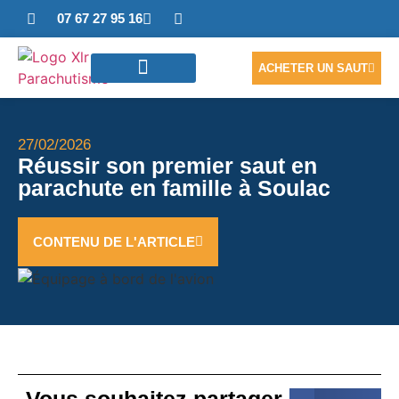
07 67 27 95 16
ACHETER UN SAUT
SAUTER EN TANDEM
ACCÈS PHOTOS/VIDÉO
NOUS CONTACTER
27/02/2026
Réussir son premier saut en
parachute en famille à Soulac
CONTENU DE L'ARTICLE
Vous souhaitez partager