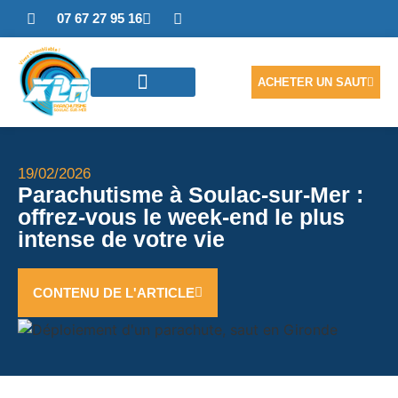
07 67 27 95 16
ACHETER UN SAUT
SAUTER EN TANDEM
ACCÈS PHOTOS/VIDÉO
NOUS CONTACTER
19/02/2026
Parachutisme à Soulac-sur-Mer :
offrez-vous le week-end le plus
intense de votre vie
CONTENU DE L'ARTICLE