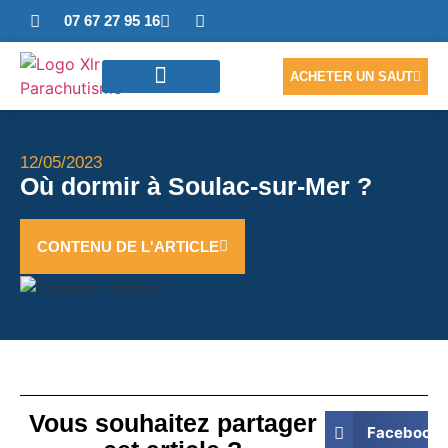
07 67 27 95 16
ACHETER UN SAUT
SAUTER EN TANDEM
ACCÈS PHOTOS/VIDÉO
NOUS CONTACTER
12/05/2023
Où dormir à Soulac-sur-Mer ?
CONTENU DE L'ARTICLE
Vous souhaitez partager
Facebook