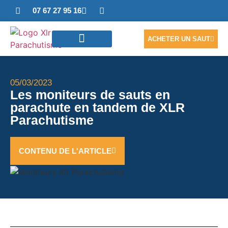
07 67 27 95 16
ACHETER UN SAUT
SAUTER EN TANDEM
ACCÈS PHOTOS/VIDÉO
NOUS CONTACTER
05/03/2023
Les moniteurs de sauts en
parachute en tandem de XLR
Parachutisme
CONTENU DE L'ARTICLE