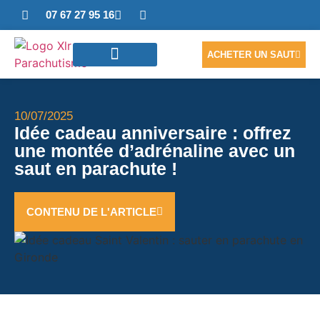
07 67 27 95 16
ACHETER UN SAUT
SAUTER EN TANDEM
ACCÈS PHOTOS/VIDÉO
NOUS CONTACTER
10/07/2025
Idée cadeau anniversaire : offrez
une montée d’adrénaline avec un
saut en parachute !
CONTENU DE L'ARTICLE