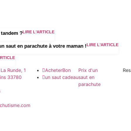
LIRE L'ARTICLE
n tandem ?
LIRE L'ARTICLE
 un saut en parachute à votre maman !
ARTICLE
La Runde, 1
Acheter
Bon
Prix d'un
Prix saut
Res
oins 33780
un saut
cadeau
saut en
en
parachute
tandem
6
Prix d’un
baptême
achutisme.com
de saut
Prix d’un
saut en
France