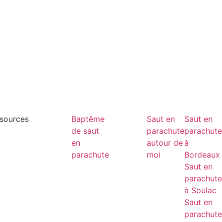
sources
Blog
Baptême
Saut en
Saut en
Saut en
Foire aux
de saut
parachute
parachute
parachute
questions
en
en
autour de
à
Galerie de
parachute
tandem
moi
Bordeaux
photos
Chute
Saut en
Calendrier
libre en
parachute
d’ouverture
parachute
à Soulac
Mentions
Saut en
légales
parachute