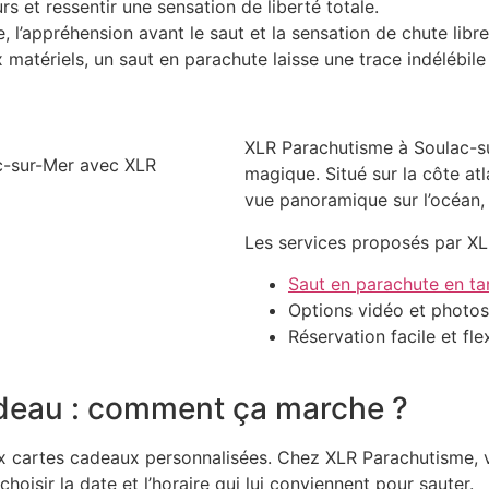
rs et ressentir une sensation de liberté totale.
e, l’appréhension avant le saut et la sensation de chute libre
matériels, un saut en parachute laisse une trace indélébil
XLR Parachutisme à Soulac-s
magique. Situé sur la côte at
vue panoramique sur l’océan, 
Les services proposés par
XL
Saut en parachute en t
Options vidéo et photos
Réservation facile et fle
adeau : comment ça marche ?
ux
cartes cadeaux personnalisées
. Chez
XLR Parachutisme
,
 choisir
la date et l’horaire
qui lui conviennent pour sauter.