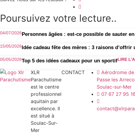
Poursuivez votre lecture..
04/07/2026
Personnes âgées : est-ce possible de sauter e
15/05/2026
Idée cadeau fête des mères : 3 raisons d’offrir
05/05/2026
LIRE L'
Top 5 des idées cadeaux pour un sportif
XLR
CONTACT
Aérodrome de 
Parachutisme
Passe les Arrec
est le centre
Soulac-sur-Mer
professionnel
07 67 27 95 1
aquitain par
excellence. Il
contact@xlrpar
est situé à
Soulac-Sur-
Mer