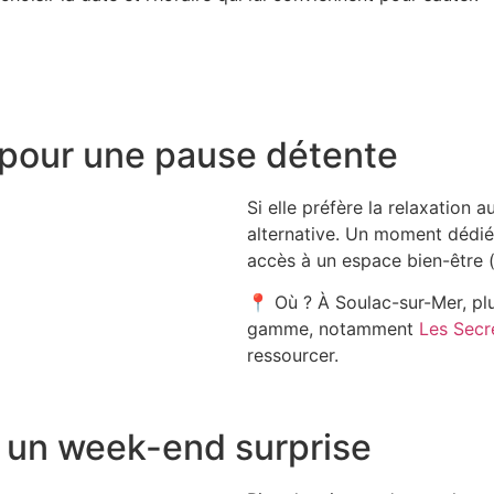
Acheter un saut en parachute
 pour une pause détente
Si elle préfère la relaxation 
alternative. Un moment dédié
accès à un espace bien-être 
📍
Où ?
À
Soulac-sur-Mer
, p
gamme, notamment
Les Secr
ressourcer.
 un week-end surprise