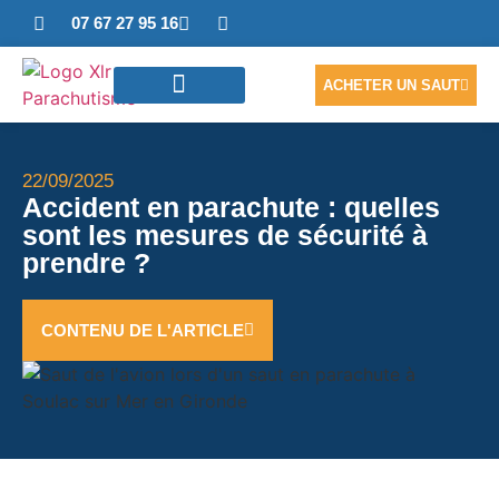
07 67 27 95 16
ACHETER UN SAUT
SAUTER EN TANDEM
ACCÈS PHOTOS/VIDÉO
NOUS CONTACTER
22/09/2025
Accident en parachute : quelles
sont les mesures de sécurité à
prendre ?
CONTENU DE L'ARTICLE